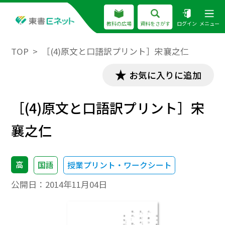
教科の広場
資料をさがす
ログイン
メニュー
TOP
［(4)原文と口語訳プリント］宋襄之仁
お気に入りに追加
［(4)原文と口語訳プリント］宋
襄之仁
高
国語
授業プリント・ワークシート
公開日：
2014年11月04日