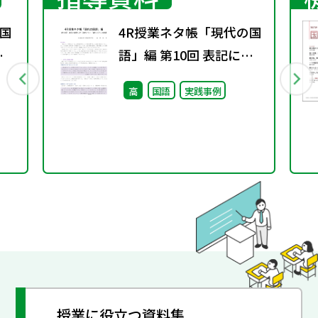
国
4R授業ネタ帳「現代の国
秋
語」編 第10回 表記に着
目した「読むこと」「書
高
国語
実践事例
くこと」の指導
授業に役立つ資料集