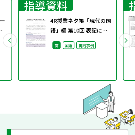
指導資料
ー
4R授業ネタ帳「現代の国
語」編 第10回 表記に着
目した「読むこと」「書
高
国語
実践事例
くこと」の指導