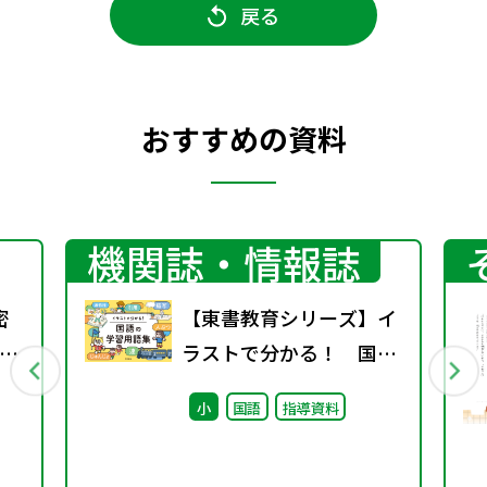
戻る
おすすめの資料
機関誌・情報誌
密
【東書教育シリーズ】イ
ト
ラストで分かる！ 国語
の学習用語集
小
国語
指導資料