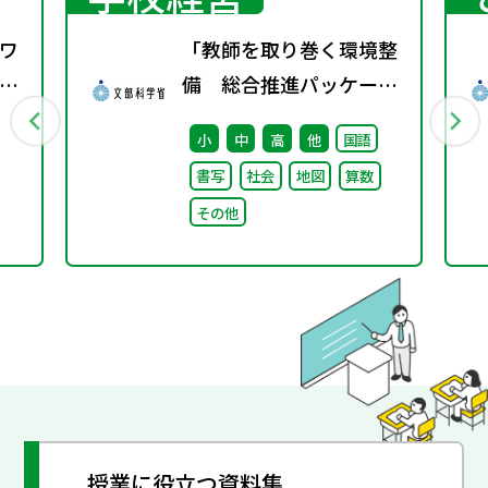
ワ
「教師を取り巻く環境整
10
備 総合推進パッケー
ジ」取りまとめ
小
中
高
他
国語
書写
社会
地図
算数
その他
授業に役立つ資料集