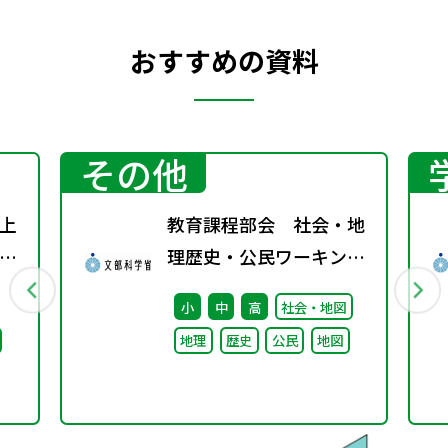
おすすめの資料
その他
上
教育課程部会 社会・地
り
理歴史・公民ワーキング
表
（第3回） 配付資料
小
中
高
社会・地図
地理
歴史
公民
地図