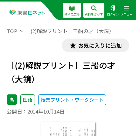
教科の広場
資料をさがす
ログイン
メニュー
TOP
［(2)解説プリント］三船の才（大鏡）
お気に入りに追加
［(2)解説プリント］三船の才
（大鏡）
高
国語
授業プリント・ワークシート
公開日：
2014年10月14日