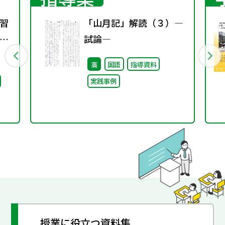
習
「山月記」解読（３）―
方
試論―
1
高
国語
指導資料
実践事例
授業に役立つ資料集