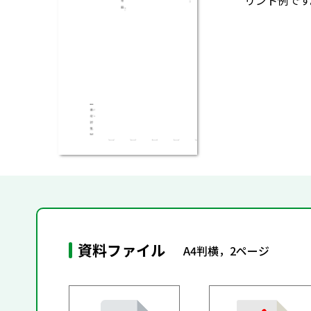
リント例です
資料ファイル
A4判横，2ページ