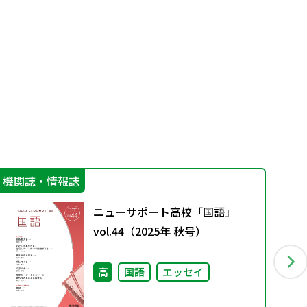
機関誌・情報誌
指
ニューサポート高校「国語」
vol.44（2025年 秋号）
高
国語
エッセイ