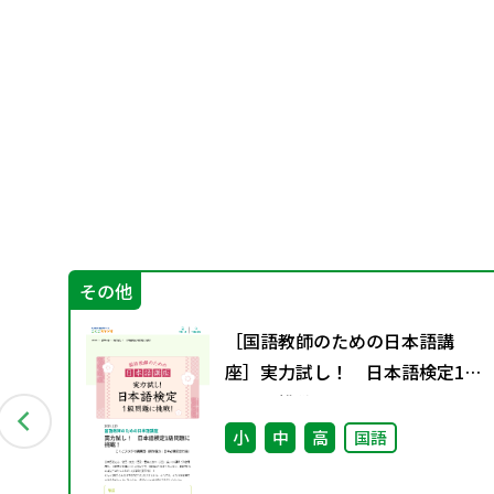
その他
グ
［国語教師のための日本語講
資料
座］実力試し！ 日本語検定1級
問題に挑戦！
小
中
高
国語