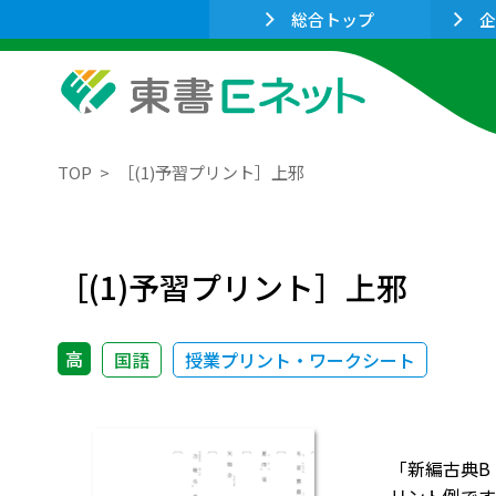
総合トップ
企
TOP
［(1)予習プリント］上邪
［(1)予習プリント］上邪
高
国語
授業プリント・ワークシート
「新編古典B