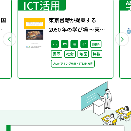
ICT活用
の国
東京書籍が提案する
変
2050 年の学び場 ～東京
ト
書籍は大阪・関西万博
小
中
高
他
国語
「大阪ヘルスケア パビリ
書写
社会
地図
算数
オン」に出展・協賛しま
プログラミング教育・STEAM教育
す～