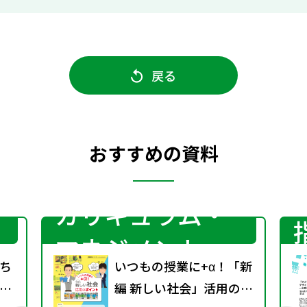
戻る
おすすめの資料
カリキュラム・
マネジメント
ち
いつもの授業に+α！「新
教
編 新しい社会」活用のポ