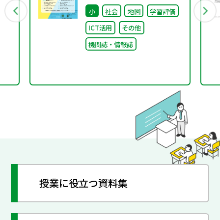
ち
イント
小
社会
地図
学習評価
別
ICT活用
その他
機関誌・情報誌
授業に役立つ資料集