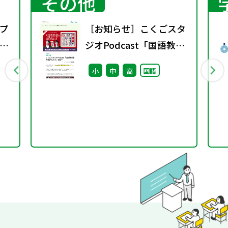
その他
プ
［お知らせ］こくごスタ
議
ジオPodcast「国語教科
書を聴きなおす」配信中
小
中
高
国語