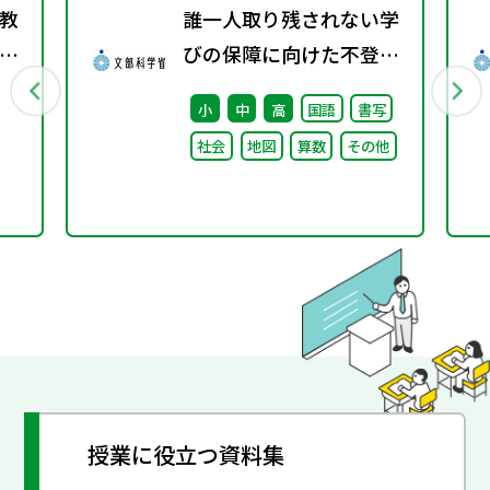
教
誰一人取り残されない学
え
びの保障に向けた不登校
対策推進本部（第4回）
小
中
高
国語
書写
安心して学べる魅力ある
社会
地図
算数
その他
学校づくりの推進に向け
た方向性等について議論
授業に役立つ資料集