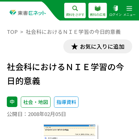
資料をさがす
教科の広場
ログイン
メニュー
TOP
社会科におけるＮＩＥ学習の今日的意義
お気に入りに追加
社会科におけるＮＩＥ学習の今
日的意義
中
社会・地図
指導資料
公開日：
2008年02月05日