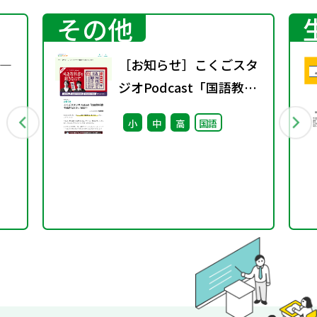
その他
―
［お知らせ］こくごスタ
ジオPodcast「国語教科
書を聴きなおす」配信中
小
中
高
国語