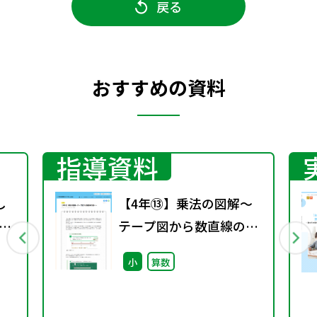
戻る
おすすめの資料
指導資料
し
【4年⑬】乗法の図解～
げ
テープ図から数直線の図
へ～
小
算数