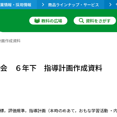
業情報・採用情報
商品ラインナップ・サービス
教科の広場
資料をさがす
計画作成資料
社会 ６年下 指導計画作成資料
標，評価規準，指導計画（本時のめあて，おもな学習活動 ・