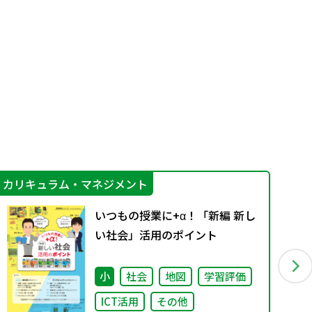
カリキュラム・マネジメント
学
いつもの授業に+α！「新編 新し
い社会」活用のポイント
小
社会
地図
学習評価
ICT活用
その他