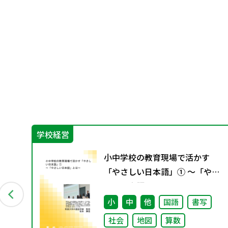
学校経営
教
小中学校の教育現場で活かす
9月発
「やさしい日本語」① ～「やさ
しい日本語」とは～
会
小
中
他
国語
書写
社会
地図
算数