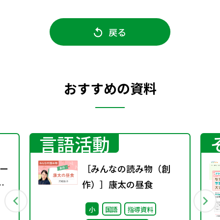
戻る
おすすめの資料
言語活動
ー
［みんなの読み物（創
作）］康太の昼食
小
国語
指導資料