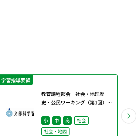
学習指導要領
機
教育課程部会 社会・地理歴
史・公民ワーキング（第1回）
配付資料
小
中
高
社会
社会・地図