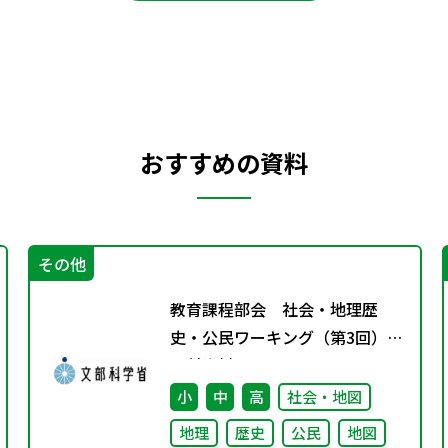
おすすめの資料
その他
教育課程部会 社会・地理歴
史・公民ワーキング（第3回）
配付資料
小
中
高
社会・地図
地理
歴史
公民
地図