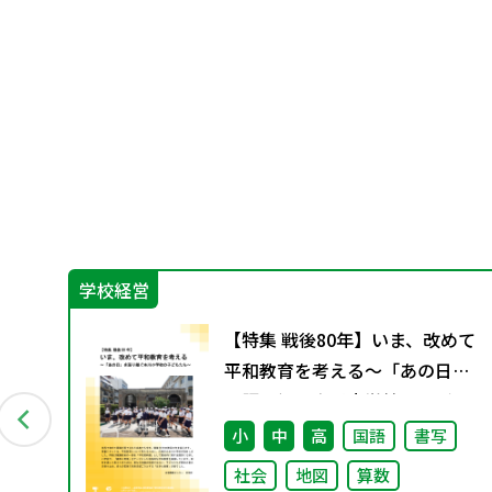
学校経営
教
【特集 戦後80年】いま、改めて
4月発
平和教育を考える〜「あの日」
を語り継ぐ本川小学校の子ども
たち〜
会
小
中
高
国語
書写
社会
地図
算数