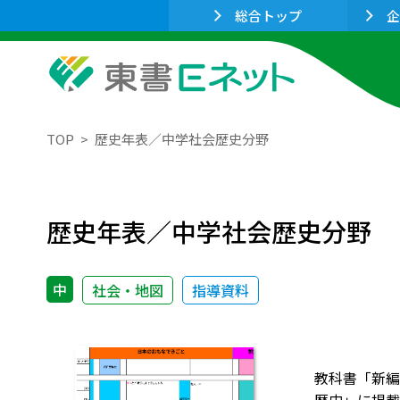
総合トップ
企
TOP
歴史年表／中学社会歴史分野
歴史年表／中学社会歴史分野
中
社会・地図
指導資料
教科書「新編