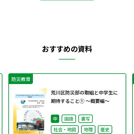
おすすめの資料
防災教育
荒川区防災部の取組と中学生に
期待すること① ～概要編～
中
国語
書写
社会・地図
地理
歴史