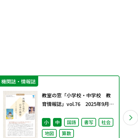
機関誌・情報誌
IC
教室の窓「小学校・中学校 教
育情報誌」vol.76 2025年9月発
行
小
中
国語
書写
社会
地図
算数