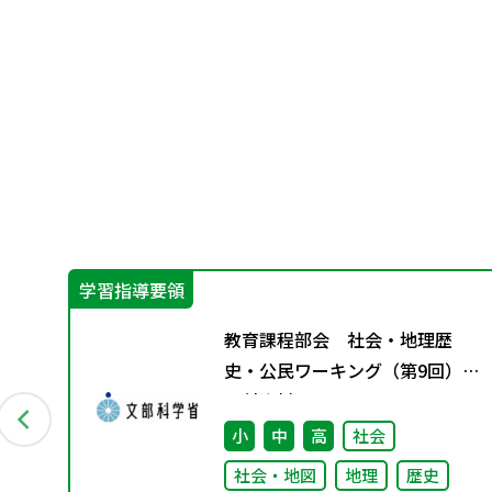
学習指導要領
 デ
教育課程部会 社会・地理歴
史・公民ワーキング（第9回）
配付資料
小
中
高
社会
社会・地図
地理
歴史