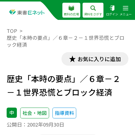
教科の広場
資料をさがす
ログイン
メニュー
TOP
歴史「本時の要点」／６章－２－１世界恐慌とブロ
ック経済
お気に入りに追加
歴史「本時の要点」／６章－２
－１世界恐慌とブロック経済
中
社会・地図
指導資料
公開日：
2002年09月30日