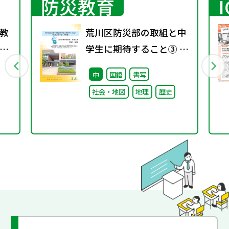
防災教育
教
荒川区防災部の取組と中
え
学生に期待すること③ ～
取り組みと今後への期待
中
国語
書写
～
社会・地図
地理
歴史