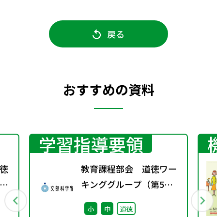
戻る
おすすめの資料
学習指導要領
徳
教育課程部会 道徳ワー
キンググループ（第5
回） 配付資料
小
中
道徳