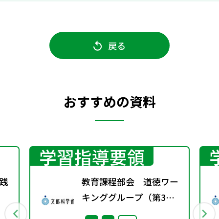
戻る
おすすめの資料
学習指導要領
実践
教育課程部会 道徳ワー
キンググループ（第3
回） 配付資料