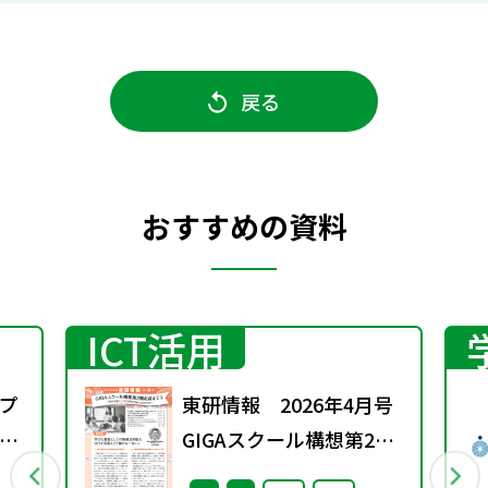
戻る
おすすめの資料
ICT活用
プ
東研情報 2026年4月号
議
GIGAスクール構想第2期
を迎えて ③