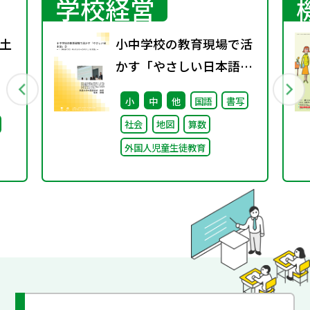
学校経営
土
小中学校の教育現場で活
かす「やさしい日本語」
② ～「（学校内での）子
小
中
他
国語
書写
どもたちへのやさしい日
社会
地図
算数
本語」～
外国人児童生徒教育