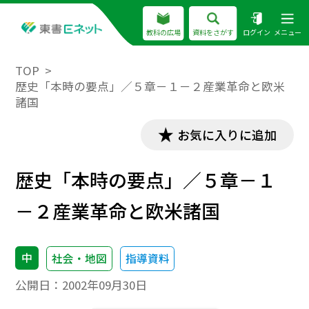
教科の広場
資料をさがす
ログイン
メニュー
TOP
歴史「本時の要点」／５章－１－２産業革命と欧米
諸国
お気に入りに追加
歴史「本時の要点」／５章－１
－２産業革命と欧米諸国
中
社会・地図
指導資料
公開日：
2002年09月30日