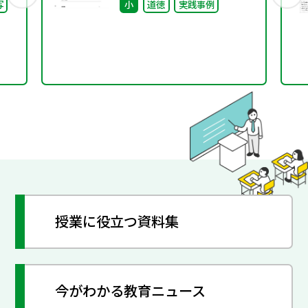
写
小
道徳
実践事例
日
授業に役立つ資料集
今がわかる教育ニュース