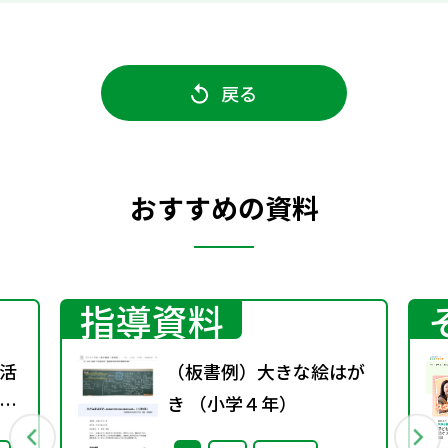
戻る
おすすめの資料
指導資料
活
（板書例）大きな絵はが
」
き （小学４年）
）子