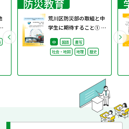
防災教育
地
荒川区防災部の取組と中
学生に期待すること① ～
概要編～
料
中
国語
書写
社会・地図
地理
歴史