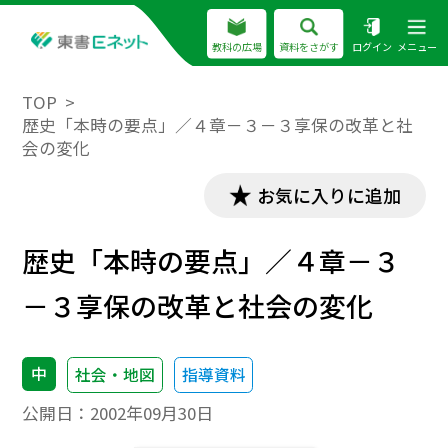
教科の広場
資料をさがす
ログイン
メニュー
TOP
歴史「本時の要点」／４章－３－３享保の改革と社
会の変化
お気に入りに追加
歴史「本時の要点」／４章－３
－３享保の改革と社会の変化
中
社会・地図
指導資料
公開日：
2002年09月30日