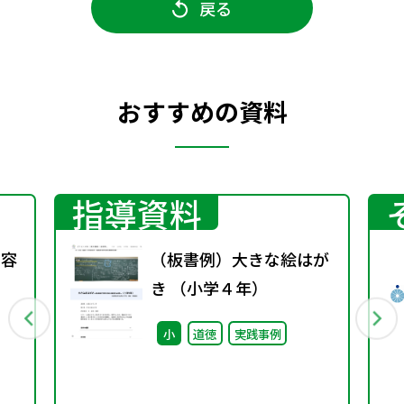
戻る
おすすめの資料
指導資料
内容
（板書例）大きな絵はが
き （小学４年）
小
道徳
実践事例