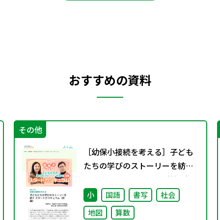
おすすめの資料
その他
［幼保小接続を考える］子ども
たちの学びのストーリーを紡ぐ
スタートカリキュラム（前編）
小
国語
書写
社会
地図
算数