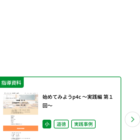
指導資料
学
始めてみようp4c ～実践編 第１
回～
小
道徳
実践事例