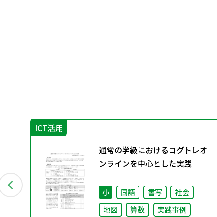
ICT活用
学１
通常の学級におけるコグトレオ
入
ンラインを中心とした実践
小
国語
書写
社会
地図
算数
実践事例