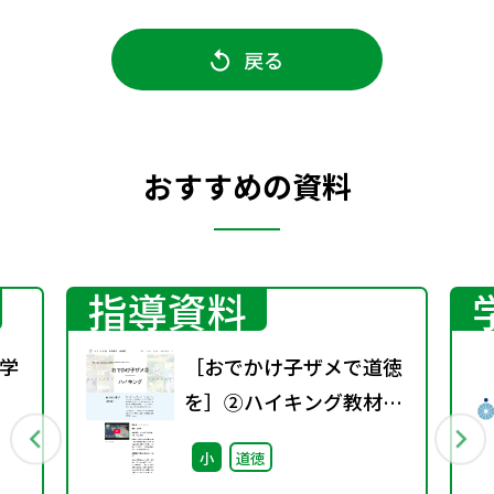
戻る
おすすめの資料
指導資料
学
［おでかけ子ザメで道徳
を］②ハイキング教材
行
+指導案
小
道徳