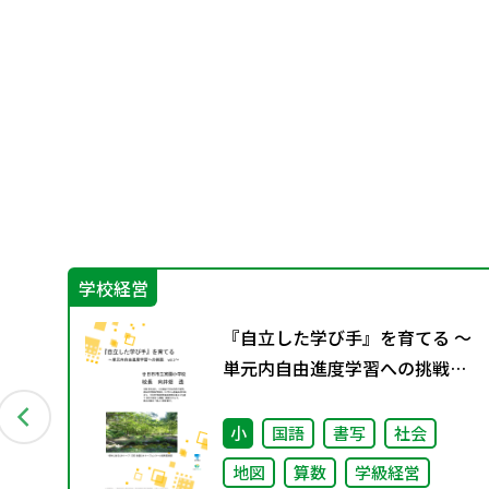
学校経営
『自立した学び手』を育てる ～
単元内自由進度学習への挑戦
vol.1～
小
国語
書写
社会
地図
算数
学級経営