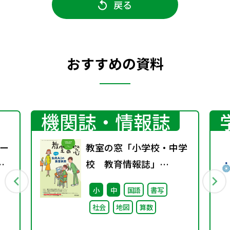
戻る
おすすめの資料
機関誌・情報誌
ー
教室の窓「小学校・中学
校 教育情報誌」
vol.75 2025年4月発行
小
中
国語
書写
社会
地図
算数