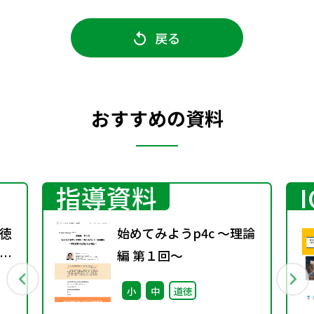
戻る
おすすめの資料
指導資料
徳
始めてみようp4c ～理論
教
編 第１回～
小
中
道徳