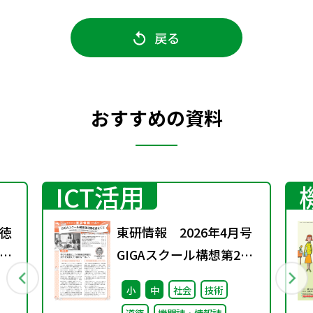
戻る
おすすめの資料
ICT活用
徳
東研情報 2026年4月号
GIGAスクール構想第2期
を迎えて ③
小
中
社会
技術