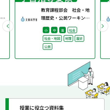
教育課程部会 社会・地
──
理歴史・公民ワーキング
る
（第8回） 配付資料
小
中
高
社会
社会・地図
地理
歴史
徒
公民
針
授業に役立つ資料集