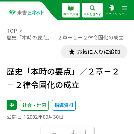
教科の広場
資料をさがす
ログイン
メニュー
TOP
歴史「本時の要点」／２章－２－２律令固化の成立
お気に入りに追加
歴史「本時の要点」／２章－２
－２律令固化の成立
中
社会・地図
指導資料
公開日：
2002年09月30日