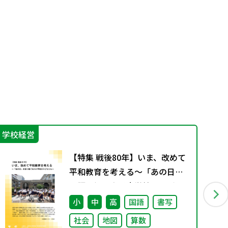
学校経営
指
【特集 戦後80年】いま、改めて
平和教育を考える〜「あの日」
を語り継ぐ本川小学校の子ども
たち〜
小
中
高
国語
書写
社会
地図
算数