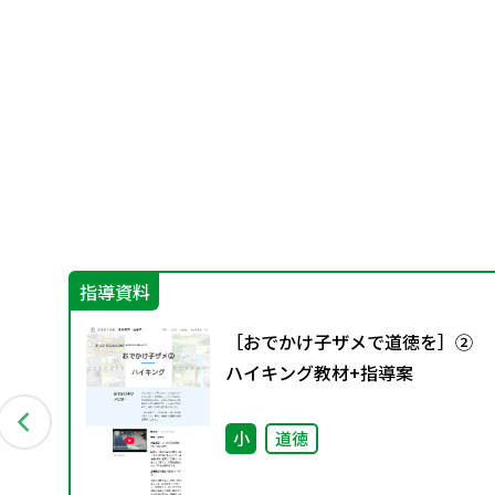
指導資料
す
［おでかけ子ザメで道徳を］②
ハイキング教材+指導案
小
道徳