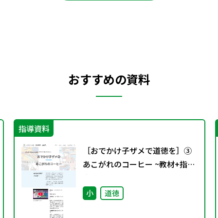
おすすめの資料
指導資料
［おでかけ子ザメで道徳を］③
あこがれのコーヒー ~教材+指導
案~
小
道徳