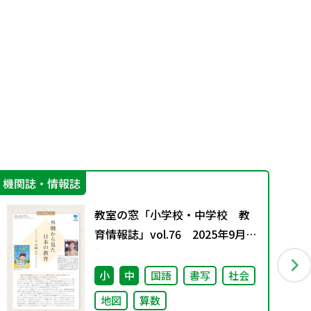
機関誌・情報誌
学
教室の窓「小学校・中学校 教
育情報誌」vol.76 2025年9月発
行
小
中
国語
書写
社会
地図
算数