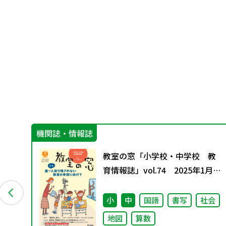
機関誌・情報誌
ば
教室の窓「小学校・中学校 教
3
育情報誌」vol.74 2025年1月発
行
小
中
国語
書写
社会
地図
算数