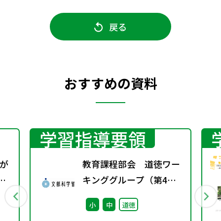
戻る
おすすめの資料
学習指導要領
が
教育課程部会 道徳ワー
）
キンググループ（第4
回） 配付資料
小
中
道徳