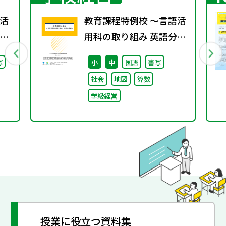
活
教育課程特例校 ～言語活
」
用科の取り組み 英語分野
）子
編～
写
小
中
国語
書写
日
社会
地図
算数
学級経営
授業に役立つ資料集