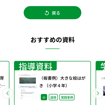
戻る
おすすめの資料
指導資料
育
（板書例）大きな絵はが
度学
き （小学４年）
小
道徳
実践事例