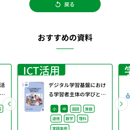
戻る
おすすめの資料
ICT活用
活
デジタル学習基盤におけ
」
る学習者主体の学びと教
語」
師の足場かけ（特別課題
写
小
中
国語
算数
131）
道徳
数学
理科
実践事例