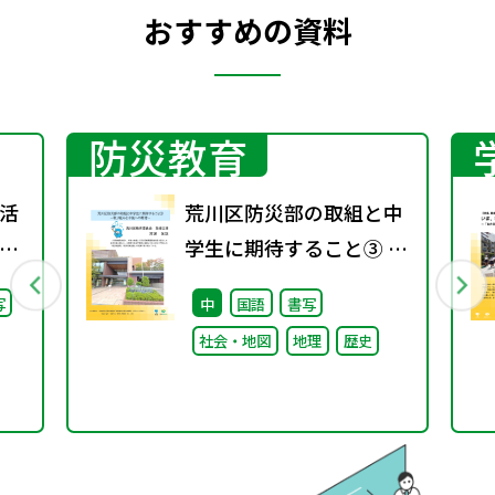
おすすめの資料
防災教育
活
荒川区防災部の取組と中
」
学生に期待すること③ ～
学校
取り組みと今後への期待
写
中
国語
書写
い
～
社会・地図
地理
歴史