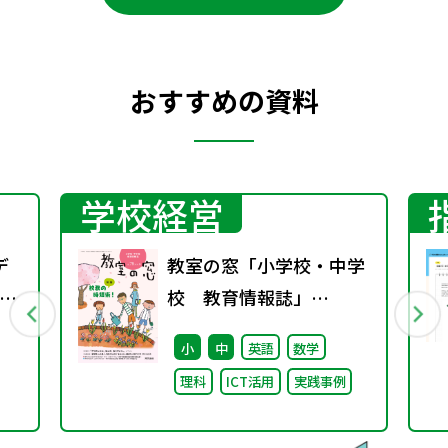
おすすめの資料
学校経営
デ
教室の窓「小学校・中学
整
校 教育情報誌」
ォ
vol.78 2026年4月発行
小
中
英語
数学
用
理科
ICT活用
実践事例
テ
し