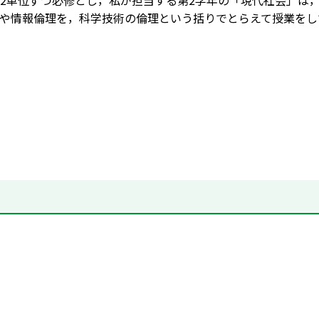
2単位ずつ必修とし，私が担当する第2学年の「現代社会」は
や情報倫理を，科学技術の倫理という括りでとらえて授業をし