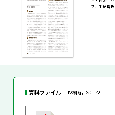
治・経済」を
で，生命倫理
資料ファイル
B5判縦，2ページ