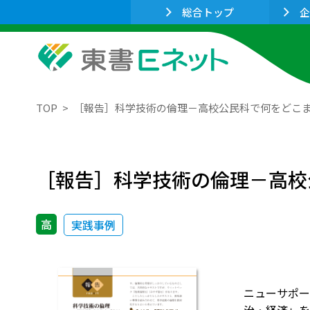
総合トップ
企
TOP
［報告］科学技術の倫理－高校公民科で何をどこ
［報告］科学技術の倫理－高校
高
実践事例
ニューサポー