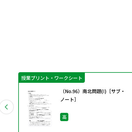
授業プリント・ワークシート
済
（No.96）南北問題(Ⅰ)［サブ・
ノート］
高