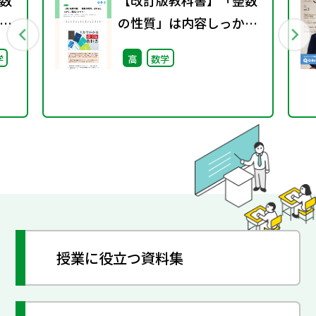
数
【改訂版教科書】「整数
の性質」は内容しっか
料
り，構成ハッキリ！
学
高
数学
授業に役立つ資料集