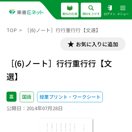
教科の広場
資料をさがす
ログイン
メニュー
TOP
［(6)ノート］行行重行行【文選】
お気に入りに追加
［(6)ノート］行行重行行【文
選】
高
国語
授業プリント・ワークシート
公開日：
2014年07月28日