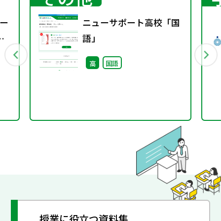
ー
ニューサポート高校「国
語」
高
国語
授業に役立つ資料集