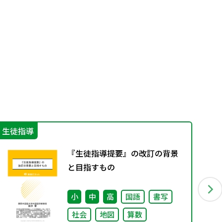
生徒指導
指
『生徒指導提要』の改訂の背景
と目指すもの
小
中
高
国語
書写
社会
地図
算数