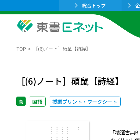
総合トップ
企
TOP
［(6)ノート］碩鼠【詩経】
［(6)ノート］碩鼠【詩経】
高
国語
授業プリント・ワークシート
「精選古典B