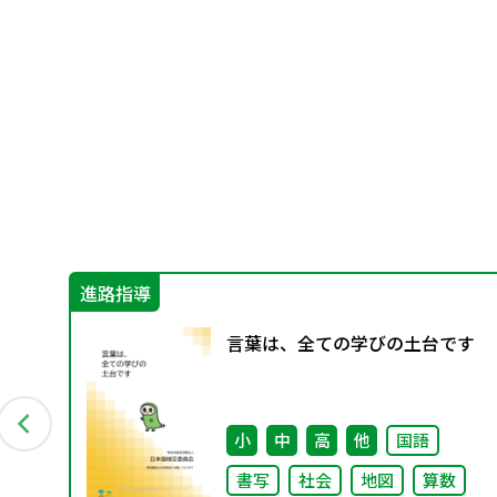
進路指導
言葉は、全ての学びの土台です
小
中
高
他
国語
書写
社会
地図
算数