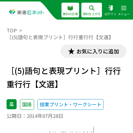
教科の広場
資料をさがす
ログイン
メニュー
TOP
［(5)語句と表現プリント］行行重行行【文選】
お気に入りに追加
［(5)語句と表現プリント］行行
重行行【文選】
高
国語
授業プリント・ワークシート
公開日：
2014年07月28日