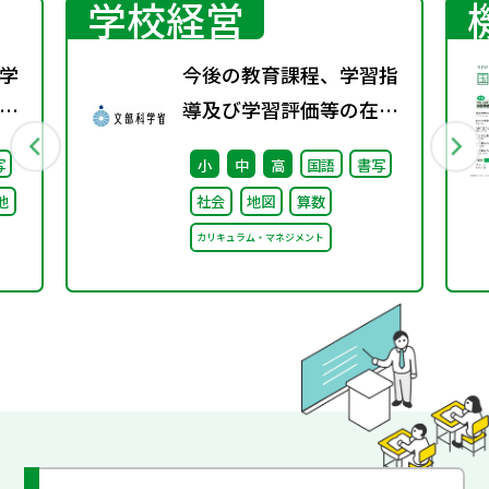
学校経営
学
今後の教育課程、学習指
校
導及び学習評価等の在り
）
方に関する有識者検討会
写
小
中
高
国語
書写
る
の論点整理を掲載しまし
他
社会
地図
算数
け
た
カリキュラム・マネジメント
論