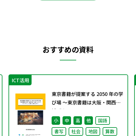
おすすめの資料
ICT活用
東京書籍が提案する 2050 年の学
び場 ～東京書籍は大阪・関西万
博「大阪ヘルスケア パビリオ
ン」に出展・協賛します～
小
中
高
他
国語
書写
社会
地図
算数