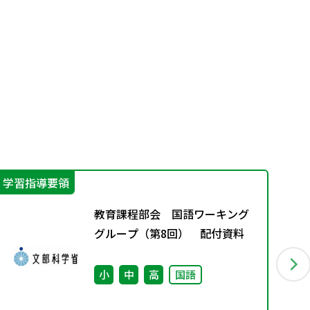
学習指導要領
学
教育課程部会 国語ワーキング
グループ（第8回） 配付資料
小
中
高
国語