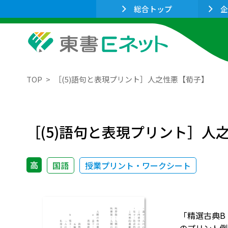
総合トップ
企
TOP
［(5)語句と表現プリント］人之性悪【荀子】
［(5)語句と表現プリント］人
高
国語
授業プリント・ワークシート
「精選古典B