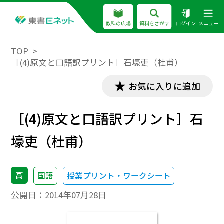
教科の広場
資料をさがす
ログイン
メニュー
TOP
［(4)原文と口語訳プリント］石壕吏（杜甫）
お気に入りに追加
［(4)原文と口語訳プリント］石
壕吏（杜甫）
高
国語
授業プリント・ワークシート
公開日：
2014年07月28日