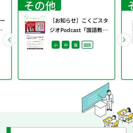
その他
ー
［お知らせ］こくごスタ
ジオPodcast「国語教科
書を聴きなおす」配信中
小
中
高
国語