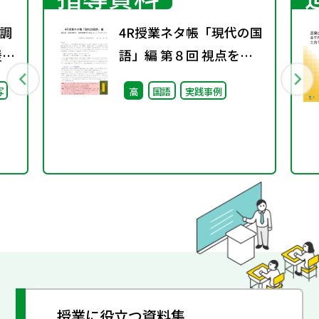
調
4R授業ネタ帳「現代の国
援教
語」編 第８回 視点を変
通
え、発想を豊かにするト
写
高
国語
実践事例
調
レーニング（１）
授業に役立つ資料集