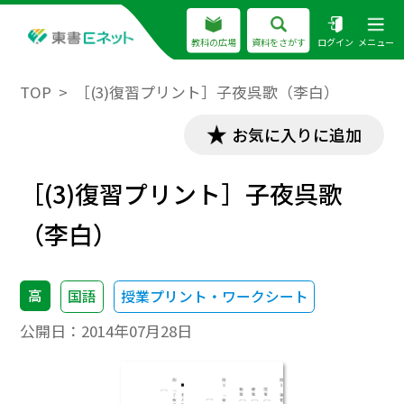
教科の広場
資料をさがす
ログイン
メニュー
TOP
［(3)復習プリント］子夜呉歌（李白）
お気に入りに追加
［(3)復習プリント］子夜呉歌
（李白）
高
国語
授業プリント・ワークシート
公開日：
2014年07月28日