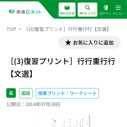
教科の広場
資料をさがす
ログイン
メニュー
TOP
［(3)復習プリント］行行重行行【文選】
お気に入りに追加
［(3)復習プリント］行行重行行
【文選】
高
国語
授業プリント・ワークシート
公開日：
2014年07月28日