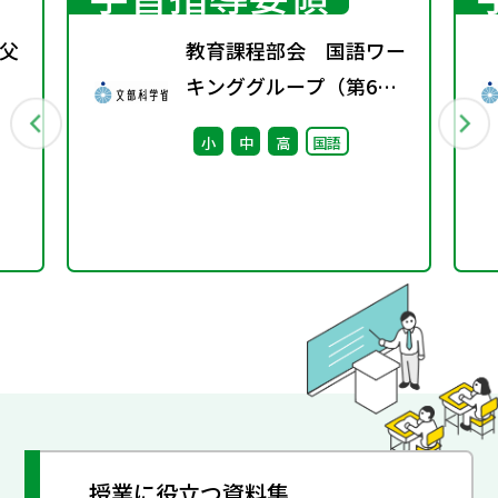
父
教育課程部会 国語ワー
キンググループ（第6
回） 配付資料
小
中
高
国語
授業に役立つ資料集