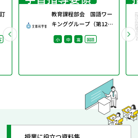
訂
教育課程部会 国語ワー
キンググループ（第12
回） 配付資料
写
小
中
高
国語
授業に役立つ資料集