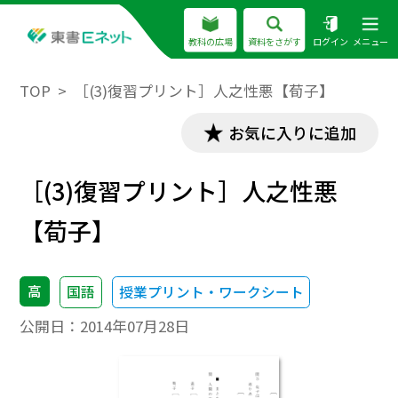
教科の広場
資料をさがす
ログイン
メニュー
TOP
［(3)復習プリント］人之性悪【荀子】
お気に入りに追加
［(3)復習プリント］人之性悪
【荀子】
高
国語
授業プリント・ワークシート
公開日：
2014年07月28日